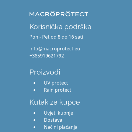
Korisnička podrška
Pon - Pet od 8 do 16 sati
info@macroprotect.eu
+385919621792
Proizvodi
UV protect
Rain protect
Kutak za kupce
Uvjeti kupnje
Dostava
Načini plaćanja