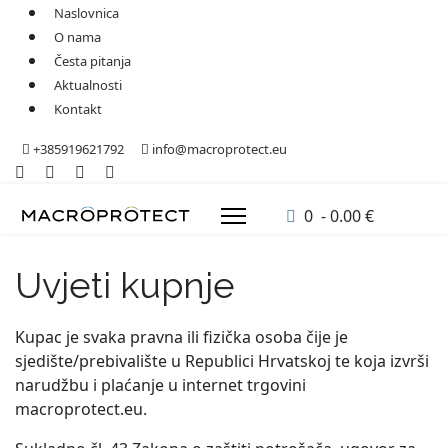
Naslovnica
O nama
Česta pitanja
Aktualnosti
Kontakt
+385919621792
info@macroprotect.eu
0 - 0.00 €
Uvjeti kupnje
Kupac je svaka pravna ili fizička osoba čije je
sjedište/prebivalište u Republici Hrvatskoj te koja izvrši
narudžbu i plaćanje u internet trgovini
macroprotect.eu.