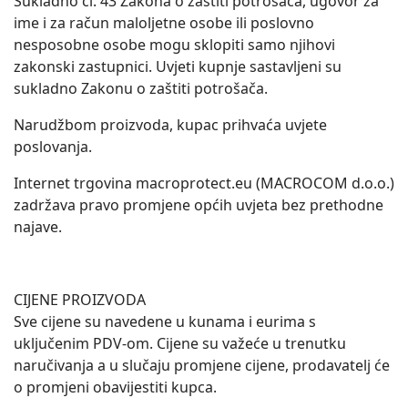
Sukladno čl. 43 Zakona o zaštiti potrošača, ugovor za
ime i za račun maloljetne osobe ili poslovno
nesposobne osobe mogu sklopiti samo njihovi
zakonski zastupnici. Uvjeti kupnje sastavljeni su
sukladno Zakonu o zaštiti potrošača.
Narudžbom proizvoda, kupac prihvaća uvjete
poslovanja.
Internet trgovina macroprotect.eu (MACROCOM d.o.o.)
zadržava pravo promjene općih uvjeta bez prethodne
najave.
CIJENE PROIZVODA
Sve cijene su navedene u kunama i eurima s
uključenim PDV-om. Cijene su važeće u trenutku
naručivanja a u slučaju promjene cijene, prodavatelj će
o promjeni obavijestiti kupca.